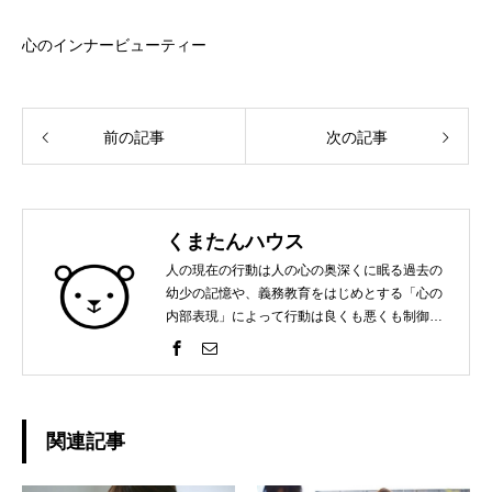
心のインナービューティー
前の記事
次の記事
くまたんハウス
人の現在の行動は人の心の奥深くに眠る過去の
幼少の記憶や、義務教育をはじめとする「心の
内部表現」によって行動は良くも悪くも制御さ
れています。それが常に良い方向に転べばいい
のですが、必ずしもそうとは限りません。時と
してその「心の内部表現」が自分の可能性を狭
めてしまうことも。そこで、この「心のインナ
ービューティー」では自分の心と対話して頂く
関連記事
ための場をご用意しております。使い方はあな
た次第です。ご縁のあるあなたが幸せでありま